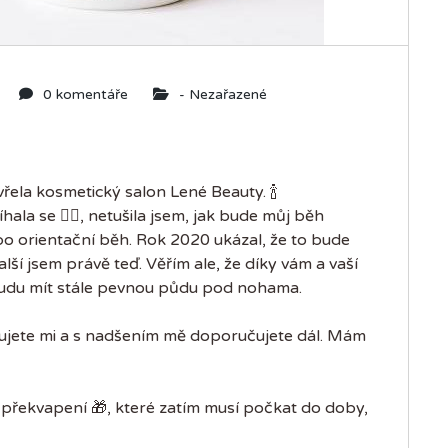
0 komentáře
-
Nezařazené
evřela kosmetický salon Lené Beauty.
🍾
bíhala se
🏃‍♀️
, netušila jsem, jak bude můj běh
bo orientační běh. Rok 2020 ukázal, že to bude
lší jsem právě teď. Věřím ale, že díky vám a vaší
udu mít stále pevnou půdu pod nohama.
ěřujete mi a s nadšením mě doporučujete dál. Mám
 překvapení
🎁
, které zatím musí počkat do doby,