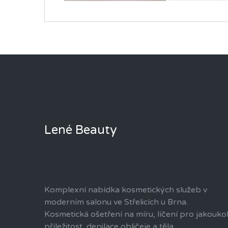
Lené Beauty
Komplexní nabídka kosmetických služeb v
moderním salonu ve Střelicích u Brna.
Kosmetická ošetření na míru, líčení pro jakoukol
příležitost, depilace obličeje a těla.