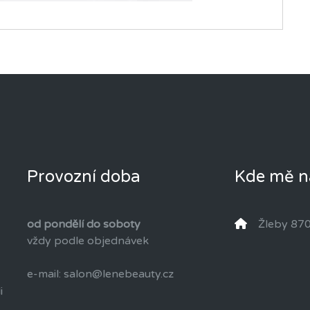
Provozní doba
Kde mě n
od pondělí do soboty
Žleby 870
vždy podle objednávek
e-mail: salon@lenebeauty.cz
i