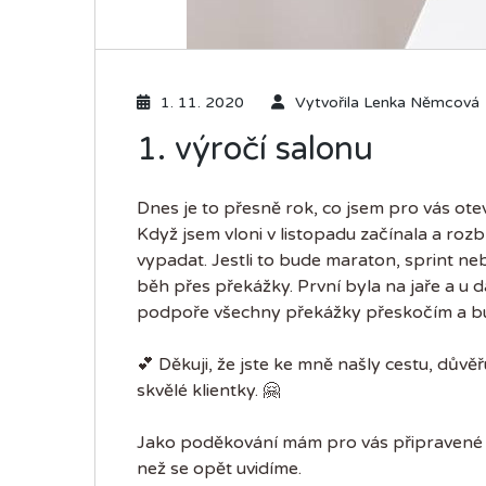
1. 11. 2020
Vytvořila
Lenka Němcová
1. výročí salonu
Dnes je to přesně rok, co jsem pro vás ot
Když jsem vloni v listopadu začínala a roz
vypadat. Jestli to bude maraton, sprint ne
běh přes překážky. První byla na jaře a u da
podpoře všechny překážky přeskočím a b
💕
Děkuji, že jste ke mně našly cestu, dův
skvělé klientky.
🤗
Jako poděkování mám pro vás připravené
než se opět uvidíme.