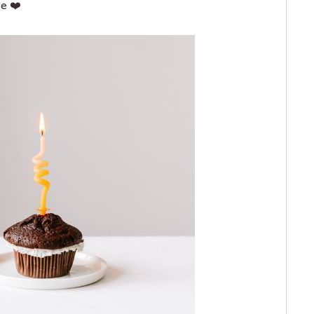
se
❤️