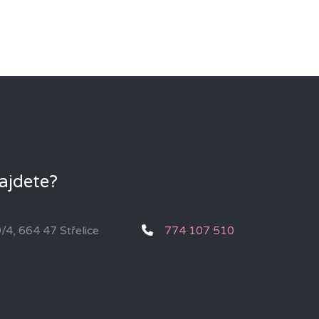
ajdete?
/4, 664 47 Střelice
774 107 510